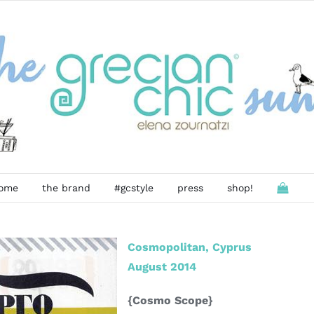
ome
the brand
#gcstyle
press
shop!
Cosmopolitan, Cyprus
August 2014
{Cosmo Scope
}