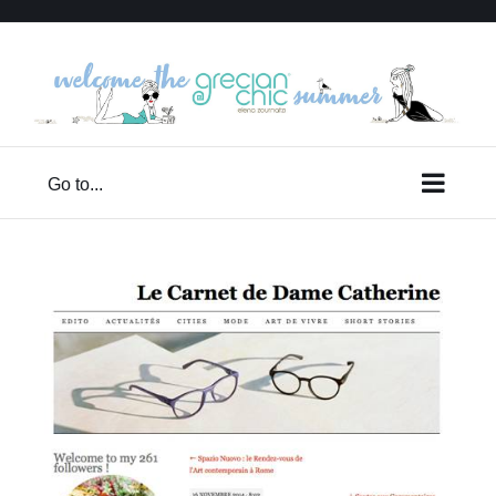
Skip
to
content
Go to...