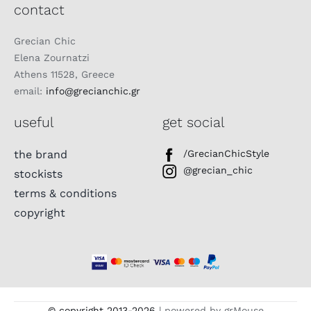
contact
Grecian Chic
Elena Zournatzi
Athens 11528, Greece
email:
info@grecianchic.gr
useful
get social
the brand
/GrecianChicStyle
@grecian_chic
stockists
terms & conditions
copyright
© copyright 2013-
2026
| powered by grMouse