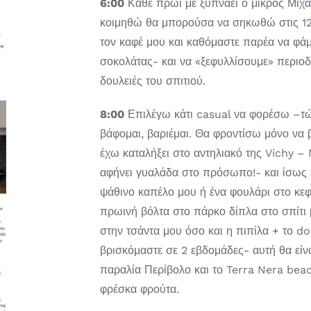
6:00
Κάθε πρωί με ξυπνάει ο μικρός Μιχάλ
κοιμηθώ θα μπορούσα να σηκωθώ στις 12:
τον καφέ μου και καθόμαστε παρέα να φά
σοκολάτας- και να «ξεφυλλίσουμε» περιο
δουλειές του σπιτιού.
8:00
Επιλέγω κάτι casual να φορέσω –τώρ
βάφομαι, βαριέμαι. Θα φροντίσω μόνο να
έχω καταλήξει στο αντηλιακό της Vichy – 
αφήνει γυαλάδα στο πρόσωπο!- και ίσως έ
ψάθινο καπέλο μου ή ένα φουλάρι στο κεφ
πρωινή βόλτα στο πάρκο δίπλα στο σπίτι 
στην τσάντα μου όσο και η πιπίλα + το d
βρισκόμαστε σε 2 εβδομάδες- αυτή θα είνα
παραλία Περίβολο και το Terra Nera beac
φρέσκα φρούτα.