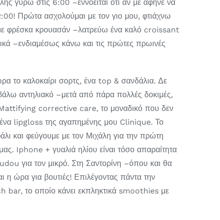
ης γύρω στις 6:00 –εννοείται ότι αν με άφηνε να
00! Πρώτα ασχολούμαι με τον γιο μου, φτιάχνω
με φρέσκα κρουασάν –λατρεύω ένα καλό croissant
δικά –ενδιαμέσως κάνω και τις πρώτες πρωινές
α το καλοκαίρι σορτς, ένα top & σανδάλια. Δε
 βάλω αντηλιακό –μετά από πάρα πολλές δοκιμές,
Mattifying corrective care, το μοναδικό που δεν
να lipgloss της αγαπημένης μου Clinique. Το
άλι και φεύγουμε με τον Μιχάλη για την πρώτη
μας. Iphone + γυαλιά ηλίου είναι τόσο απαραίτητα
oudou για τον μικρό. Στη Σαντορίνη –όπου και θα
ι η ώρα για βουτιές! Επιλέγοντας πάντα την
h bar, το οποίο κάνει εκπληκτικά smoothies με