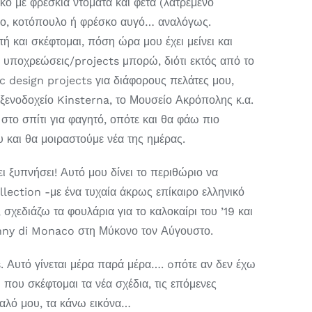
άκο με φρέσκια ντομάτα και φέτα (λατρεμένο
τόνο, κοτόπουλο ή φρέσκο αυγό… αναλόγως.
και σκέφτομαι, πόση ώρα μου έχει μείνει και
υποχρεώσεις/projects μπορώ, διότι εκτός από το
c design projects για διάφορους πελάτες μου,
 ξενοδοχείο Kinsterna, το Μουσείο Ακρόπολης κ.α.
στο σπίτι για φαγητό, οπότε και θα φάω πιο
 και θα μοιραστούμε νέα της ημέρας.
ι ξυπνήσει! Αυτό μου δίνει το περιθώριο να
lection -με ένα τυχαία άκρως επίκαιρο ελληνικό
εδιάζω τα φουλάρια για το καλοκαίρι του ’19 και
nny di Monaco στη Μύκονο τον Αύγουστο.
. Αυτό γίνεται μέρα παρά μέρα…. oπότε αν δεν έχω
 που σκέφτομαι τα νέα σχέδια, τις επόμενες
υαλό μου, τα κάνω εικόνα…