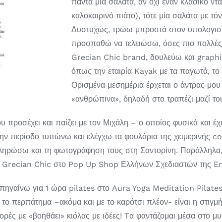
πάντα μια σαλάτα, αν όχι έναν κλασικό ντ
καλοκαιρινό πιάτο), τότε μία σαλάτα με 
Δυστυχώς, τρώω μπροστά στον υπολογιστή 
προσπαθώ να τελειώσω, όσες πιο πολλές 
Grecian Chic brand, δουλεύω και graphi
όπως την εταιρία Kayak με τα παγωτά, το
Ορισμένα μεσημέρια έρχεται ο άντρας μου 
«ανθρώπινα», δηλαδή στο τραπέζι μαζί του
 προσέχει και παίζει με τον Μιχάλη – ο οποίος φυσικά και έχε
ν περίοδο τυπώνω και ελέγχω τα φουλάρια της χειμερινής col
ηρώσω και τη φωτογράφηση τους στη Σαντορίνη. Παράλληλα, σχ
ου Grecian Chic στο Pop Up Shop Ελλήνων Σχεδιαστών της E
ηγαίνω για 1 ώρα pilates στο Aura Yoga Meditation Pilates
το περπάτημα –ακόμα και με το καρότσι πλέον- είναι η στιγμή
ορές με «βοηθάει» κιόλας με ιδέες! Tα φαντάζομαι μέσα στο μ