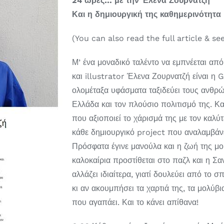
24 ώρες… με την Έλενα Ζουρνατζή
Και η δημιουργική της καθημερινότητα
(You can also read the full article & se
Μ’ ένα μοναδικό ταλέντο να εμπνέεται από
και illustrator Έλενα Ζουρνατζή είναι η 
ολομέταξα υφάσματα ταξιδεύει τους ανθρώ
Ελλάδα και τον πλούσιο πολιτισμό της. Κα
που αξιοποιεί το χάρισμά της με τον καλύ
κάθε δημιουργικό project που αναλαμβάνε
Πρόσφατα έγινε μανούλα και η ζωή της μο
καλοκαίρια προστίθεται στο παζλ και η Σ
αλλάζει ιδιαίτερα, γιατί δουλεύει από το σ
κι αν ακουμπήσει τα χαρτιά της, τα μολύβι
που αγαπάει. Και το κάνει απίθανα!