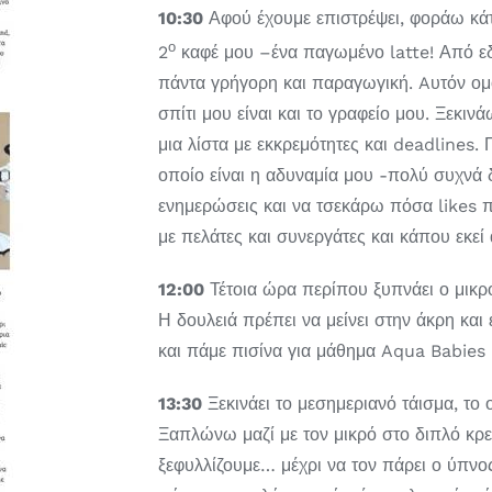
10:30
Αφού έχουμε επιστρέψει, φοράω κάτι
ο
2
καφέ μου –ένα παγωμένο latte! Από εδ
πάντα γρήγορη και παραγωγική. Aυτόν ομ
σπίτι μου είναι και το γραφείο μου. Ξεκι
μια λίστα με εκκρεμότητες και deadlines.
οποίο είναι η αδυναμία μου -πολύ συχνά
ενημερώσεις και να τσεκάρω πόσα likes 
με πελάτες και συνεργάτες και κάπου εκε
12:00
Τέτοια ώρα περίπου ξυπνάει ο μικρό
Η δουλειά πρέπει να μείνει στην άκρη και ε
και πάμε πισίνα για μάθημα Aqua Babies 
13:30
Ξεκινάει το μεσημεριανό τάισμα, το
Ξαπλώνω μαζί με τον μικρό στο διπλό κρεβ
ξεφυλλίζουμε… μέχρι να τον πάρει ο ύπνο