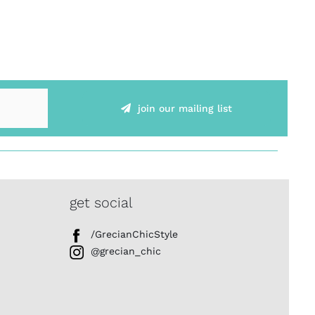
join our mailing list
get social
/GrecianChicStyle
@grecian_chic