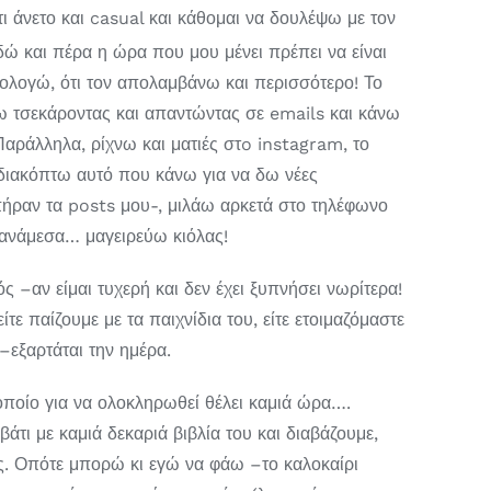
 άνετο και casual και κάθομαι να δουλέψω με τον
ώ και πέρα η ώρα που μου μένει πρέπει να είναι
ολογώ, ότι τον απολαμβάνω και περισσότερο! Το
νάω τσεκάροντας και απαντώντας σε emails και κάνω
 Παράλληλα, ρίχνω και ματιές στo instagram, το
 διακόπτω αυτό που κάνω για να δω νέες
πήραν τα posts μου-, μιλάω αρκετά στο τηλέφωνο
ί ανάμεσα… μαγειρεύω κιόλας!
ς –αν είμαι τυχερή και δεν έχει ξυπνήσει νωρίτερα!
ίτε παίζουμε με τα παιχνίδια του, είτε ετοιμαζόμαστε
–εξαρτάται την ημέρα.
 οποίο για να ολοκληρωθεί θέλει καμιά ώρα….
άτι με καμιά δεκαριά βιβλία του και διαβάζουμε,
ς. Οπότε μπορώ κι εγώ να φάω –το καλοκαίρι