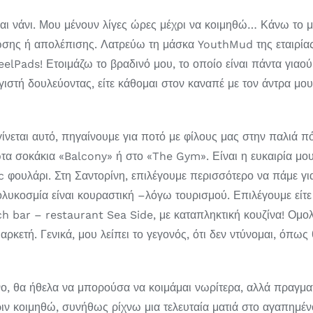
και νάνι. Μου μένουν λίγες ώρες μέχρι να κοιμηθώ… Κάνω το 
ωσης ή απολέπισης. Λατρεύω τη μάσκα YouthMud της εταιρία
eelPads! Ετοιμάζω το βραδινό μου, το οποίο είναι πάντα γιαο
ιστή δουλεύοντας, είτε κάθομαι στον καναπέ με τον άντρα μου
ίνεται αυτό, πηγαίνουμε για ποτό με φίλους μας στην παλιά 
α σοκάκια «Balcony» ή στο «The Gym». Είναι η ευκαιρία μου
ic φουλάρι. Στη Σαντορίνη, επιλέγουμε περισσότερο να πάμε γ
πολυκοσμία είναι κουραστική –λόγω τουρισμού. Επιλέγουμε είτ
ch bar – restaurant Sea Side, με καταπληκτική κουζίνα! Ομολ
αρκετή. Γενικά, μου λείπει το γεγονός, ότι δεν ντύνομαι, όπω
θα ήθελα να μπορούσα να κοιμάμαι νωρίτερα, αλλά πραγματικά
ιν κοιμηθώ, συνήθως ρίχνω μια τελευταία ματιά στο αγαπημέ