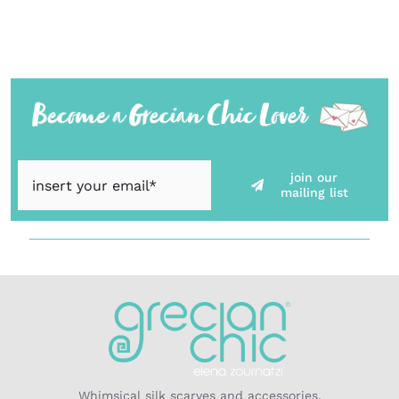
join our
mailing list
Whimsical silk scarves and accessories,