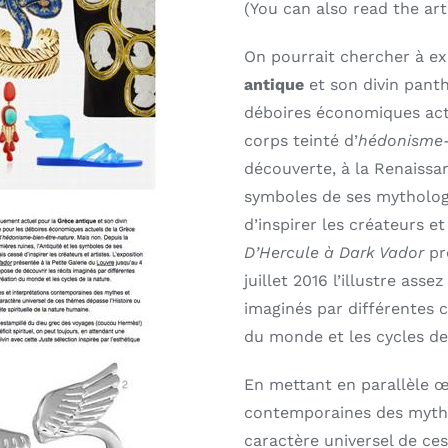
(You can also read the art
On pourrait chercher à ex
antique
et son divin pant
déboires économiques act
corps teinté d’
hédonisme-
découverte, à la Renaissan
symboles de ses mytholog
d’inspirer les créateurs et
D’Hercule à Dark Vador
pré
juillet 2016 l’illustre asse
imaginés par différentes c
du monde et les cycles de
En mettant en parallèle œ
contemporaines des mythe
caractère universel de ces