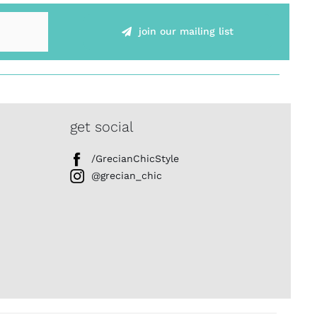
join our mailing list
get social
/GrecianChicStyle
@grecian_chic